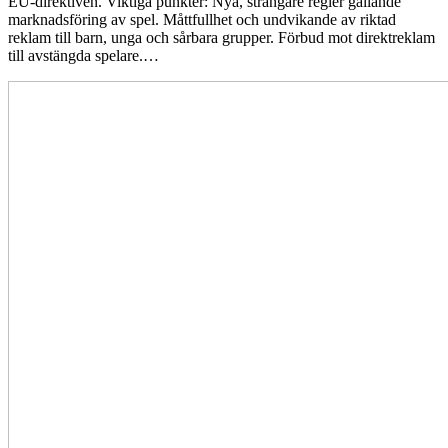
EU-direktiven. Viktiga punkter: Nya, strängare regler gällande
marknadsföring av spel. Måttfullhet och undvikande av riktad
reklam till barn, unga och sårbara grupper. Förbud mot direktreklam
till avstängda spelare.…