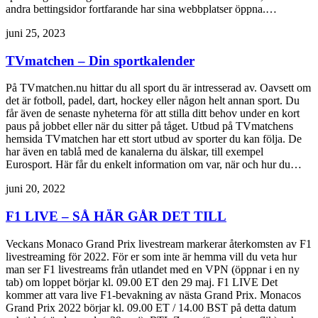
andra bettingsidor fortfarande har sina webbplatser öppna.…
juni 25, 2023
TVmatchen – Din sportkalender
På TVmatchen.nu hittar du all sport du är intresserad av. Oavsett om
det är fotboll, padel, dart, hockey eller någon helt annan sport. Du
får även de senaste nyheterna för att stilla ditt behov under en kort
paus på jobbet eller när du sitter på tåget. Utbud på TVmatchens
hemsida TVmatchen har ett stort utbud av sporter du kan följa. De
har även en tablå med de kanalerna du älskar, till exempel
Eurosport. Här får du enkelt information om var, när och hur du…
juni 20, 2022
F1 LIVE – SÅ HÄR GÅR DET TILL
Veckans Monaco Grand Prix livestream markerar återkomsten av F1
livestreaming för 2022. För er som inte är hemma vill du veta hur
man ser F1 livestreams från utlandet med en VPN (öppnar i en ny
tab) om loppet börjar kl. 09.00 ET den 29 maj. F1 LIVE Det
kommer att vara live F1-bevakning av nästa Grand Prix. Monacos
Grand Prix 2022 börjar kl. 09.00 ET / 14.00 BST på detta datum