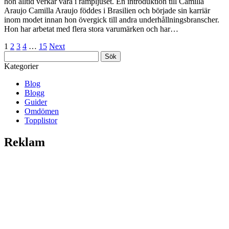
hon alltid verkar vara i rampljuset. En introduktion till Camilla
Araujo Camilla Araujo föddes i Brasilien och började sin karriär
inom modet innan hon övergick till andra underhållningsbranscher.
Hon har arbetat med flera stora varumärken och har…
1
2
3
4
…
15
Next
Sök
efter:
Kategorier
Blog
Blogg
Guider
Omdömen
Topplistor
Reklam