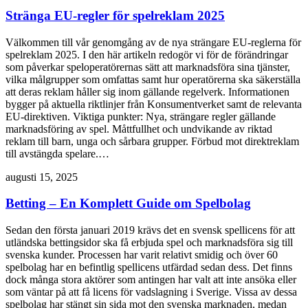
Stränga EU-regler för spelreklam 2025
Välkommen till vår genomgång av de nya strängare EU-reglerna för
spelreklam 2025. I den här artikeln redogör vi för de förändringar
som påverkar speloperatörernas sätt att marknadsföra sina tjänster,
vilka målgrupper som omfattas samt hur operatörerna ska säkerställa
att deras reklam håller sig inom gällande regelverk. Informationen
bygger på aktuella riktlinjer från Konsumentverket samt de relevanta
EU-direktiven. Viktiga punkter: Nya, strängare regler gällande
marknadsföring av spel. Måttfullhet och undvikande av riktad
reklam till barn, unga och sårbara grupper. Förbud mot direktreklam
till avstängda spelare.…
augusti 15, 2025
Betting – En Komplett Guide om Spelbolag
Sedan den första januari 2019 krävs det en svensk spellicens för att
utländska bettingsidor ska få erbjuda spel och marknadsföra sig till
svenska kunder. Processen har varit relativt smidig och över 60
spelbolag har en befintlig spellicens utfärdad sedan dess. Det finns
dock många stora aktörer som antingen har valt att inte ansöka eller
som väntar på att få licens för vadslagning i Sverige. Vissa av dessa
spelbolag har stängt sin sida mot den svenska marknaden, medan