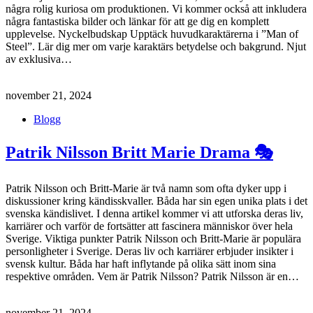
några rolig kuriosa om produktionen. Vi kommer också att inkludera
några fantastiska bilder och länkar för att ge dig en komplett
upplevelse. Nyckelbudskap Upptäck huvudkaraktärerna i ”Man of
Steel”. Lär dig mer om varje karaktärs betydelse och bakgrund. Njut
av exklusiva…
november 21, 2024
Blogg
Patrik Nilsson Britt Marie Drama 🎭
Patrik Nilsson och Britt-Marie är två namn som ofta dyker upp i
diskussioner kring kändisskvaller. Båda har sin egen unika plats i det
svenska kändislivet. I denna artikel kommer vi att utforska deras liv,
karriärer och varför de fortsätter att fascinera människor över hela
Sverige. Viktiga punkter Patrik Nilsson och Britt-Marie är populära
personligheter i Sverige. Deras liv och karriärer erbjuder insikter i
svensk kultur. Båda har haft inflytande på olika sätt inom sina
respektive områden. Vem är Patrik Nilsson? Patrik Nilsson är en…
november 21, 2024