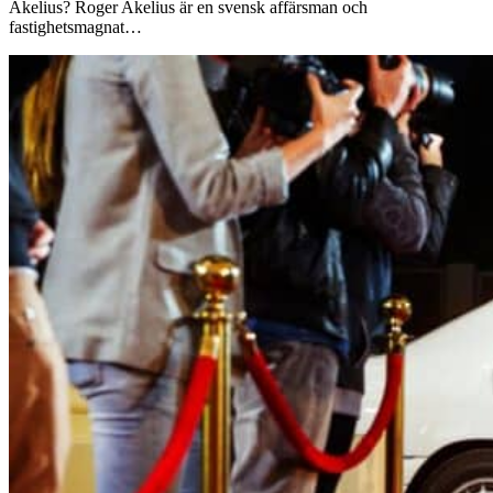
Akelius? Roger Akelius är en svensk affärsman och
fastighetsmagnat…