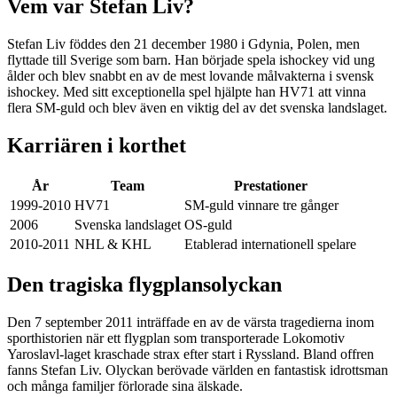
Vem var Stefan Liv?
Stefan Liv föddes den 21 december 1980 i Gdynia, Polen, men
flyttade till Sverige som barn. Han började spela ishockey vid ung
ålder och blev snabbt en av de mest lovande målvakterna i svensk
ishockey. Med sitt exceptionella spel hjälpte han HV71 att vinna
flera SM-guld och blev även en viktig del av det svenska landslaget.
Karriären i korthet
År
Team
Prestationer
1999-2010
HV71
SM-guld vinnare tre gånger
2006
Svenska landslaget
OS-guld
2010-2011
NHL & KHL
Etablerad internationell spelare
Den tragiska flygplansolyckan
Den 7 september 2011 inträffade en av de värsta tragedierna inom
sporthistorien när ett flygplan som transporterade Lokomotiv
Yaroslavl-laget kraschade strax efter start i Ryssland. Bland offren
fanns Stefan Liv. Olyckan berövade världen en fantastisk idrottsman
och många familjer förlorade sina älskade.