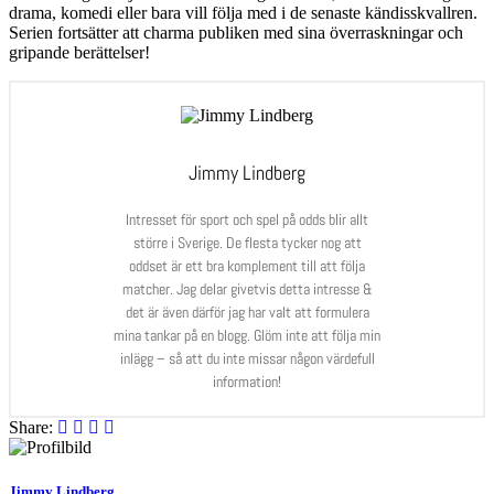
drama, komedi eller bara vill följa med i de senaste kändisskvallren.
Serien fortsätter att charma publiken med sina överraskningar och
gripande berättelser!
Jimmy Lindberg
Intresset för sport och spel på odds blir allt
större i Sverige. De flesta tycker nog att
oddset är ett bra komplement till att följa
matcher. Jag delar givetvis detta intresse &
det är även därför jag har valt att formulera
mina tankar på en blogg. Glöm inte att följa min
inlägg – så att du inte missar någon värdefull
information!
Share:
Jimmy Lindberg