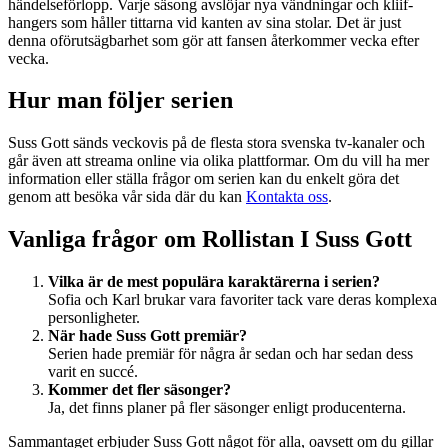
händelseförlopp. Varje säsong avslöjar nya vändningar och kliif-
hangers som håller tittarna vid kanten av sina stolar. Det är just
denna oförutsägbarhet som gör att fansen återkommer vecka efter
vecka.
Hur man följer serien
Suss Gott sänds veckovis på de flesta stora svenska tv-kanaler och
går även att streama online via olika plattformar. Om du vill ha mer
information eller ställa frågor om serien kan du enkelt göra det
genom att besöka vår sida där du kan
Kontakta oss
.
Vanliga frågor om Rollistan I Suss Gott
Vilka är de mest populära karaktärerna i serien?
Sofia och Karl brukar vara favoriter tack vare deras komplexa
personligheter.
När hade Suss Gott premiär?
Serien hade premiär för några år sedan och har sedan dess
varit en succé.
Kommer det fler säsonger?
Ja, det finns planer på fler säsonger enligt producenterna.
Sammantaget erbjuder Suss Gott något för alla, oavsett om du gillar