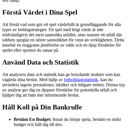
stor hjälp.
Förstå Värdet i Dina Spel
Att förstå vad som gör ett spel värdefullt är grundläggande för alla
typer av bettingstrategier. Ett spel med högt värde är inte
nödvändigtvis det mest sannolika utfallet, utan snarare ett utfall där
oddsen speglar en större sannolikhet för vinst än verkligheten. Detta
innebär en noggrann jämförelse av odds och en djup förståelse för
spelet eller sporten du satsar på.
Använd Data och Statistik
Att analysera data och statistik kan ge betydande insikter som kan
vägleda dina beslut. Med hjälp av
fotbollslagsstatistik
, kan du
utvärdera lagens prestationer, taktiker och tidigare möten. Denna typ
av analyse ger dig en djupare förståelse för potentiella utfall och
hjälper dig att fatta mer informerade beslut.
Håll Koll på Din Bankrulle
Bestäm En Budget:
Innan du börjar spela, bestäm en strikt
budget och håll dig till den.