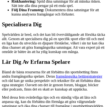
Riskhantering:
Sprid dina satsningar för att minska risken.
Sätt inte alla dina pengar på ett enda spel.
Följ Dina Framsteg:
Dokumentera dina satsningar för att
kunna analysera framgångar och förluster.
Specialisera Dig
Spelvärlden är bred, och det kan bli överväldigande att försöka täcka
allt. Genom att specialisera dig på en specifik sport eller till och med
en liga kan du utveckla en djupare förståelse, vilket i sin tur kan öka
dina chanser att göra framgångsrika satsningar. Att vara expert på ett
område är bättre än att ha ytlig kunskap om många.
Lär Dig Av Erfarna Spelare
Bland de bästa resurserna för att förbättra din sportsbetting finns
andra framgångsrika spelare. Deras
framgångsrika bettingstrategier
och råd kan ge unika perspektiv och tekniker för att förbättra dina
egna strategier. Oavsett om det är genom forum, bloggar, böcker
eller podcasts, finns det en skatt av kunskap att upptäcka.
Med dessa fem ovärderliga tips och en ständig vilja att lära och
anpassa sig, kan du förbättra din förmåga att göra välgrundade
satsningar och öka dina chanser till framgång i sportsbettingvärlden.