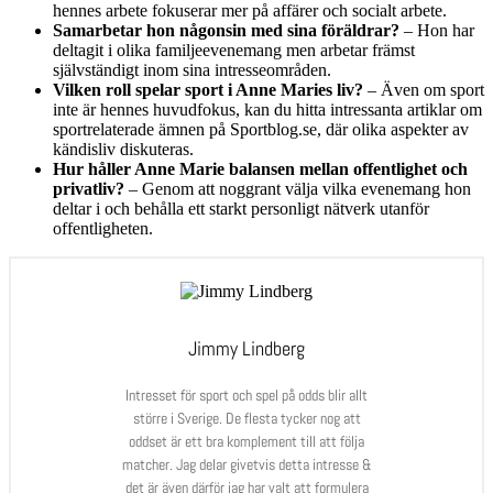
hennes arbete fokuserar mer på affärer och socialt arbete.
Samarbetar hon någonsin med sina föräldrar?
– Hon har
deltagit i olika familjeevenemang men arbetar främst
självständigt inom sina intresseområden.
Vilken roll spelar sport i Anne Maries liv?
– Även om sport
inte är hennes huvudfokus, kan du hitta intressanta artiklar om
sportrelaterade ämnen på Sportblog.se, där olika aspekter av
kändisliv diskuteras.
Hur håller Anne Marie balansen mellan offentlighet och
privatliv?
– Genom att noggrant välja vilka evenemang hon
deltar i och behålla ett starkt personligt nätverk utanför
offentligheten.
Jimmy Lindberg
Intresset för sport och spel på odds blir allt
större i Sverige. De flesta tycker nog att
oddset är ett bra komplement till att följa
matcher. Jag delar givetvis detta intresse &
det är även därför jag har valt att formulera