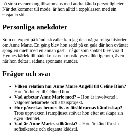
på stora evenemang tillsammans med andra kända personligheter.
När det kommer till mode, är hon alltid i toppklassen med sin
eleganta stil.
Personliga anekdoter
Som en expert på kändisskvaller kan jag dela några roliga historier
om Anne Marie. En gång blev hon sedd på en gala där hon oväntat
sjöng en duett med en annan gäst – något som snabbt blev viralt!
Hennes kärlek till både konst och musik lyser alltid igenom, även
när hon deltar i sådana spontana stunder.
Frågor och svar
Vilken relation har Anne Marie Angélil till Céline Dion?
–
Hon är dotter till Céline Dion.
Vad arbetar Anne Marie med?
– Hon är involverad i
välgörenhetsarbete och affärsprojekt.
Hur påverkas hennes liv av föräldrarnas kändisskap?
–
Trots uppväxten i rampljuset strävar hon efter att skapa sin
egen identitet.
Vad är Anne Maries stilkänsla?
– Hon är känd för sin
sofistikerade och eleganta klädstil.