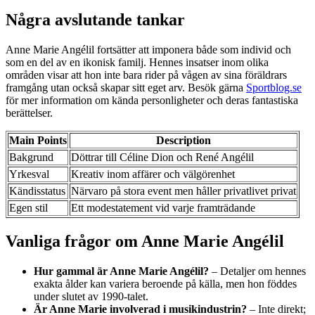
Några avslutande tankar
Anne Marie Angélil fortsätter att imponera både som individ och
som en del av en ikonisk familj. Hennes insatser inom olika
områden visar att hon inte bara rider på vågen av sina föräldrars
framgång utan också skapar sitt eget arv. Besök gärna
Sportblog.se
för mer information om kända personligheter och deras fantastiska
berättelser.
Main Points
Description
Bakgrund
Döttrar till Céline Dion och René Angélil
Yrkesval
Kreativ inom affärer och välgörenhet
Kändisstatus
Närvaro på stora event men håller privatlivet privat
Egen stil
Ett modestatement vid varje framträdande
Vanliga frågor om Anne Marie Angélil
Hur gammal är Anne Marie Angélil?
– Detaljer om hennes
exakta ålder kan variera beroende på källa, men hon föddes
under slutet av 1990-talet.
Är Anne Marie involverad i musikindustrin?
– Inte direkt;