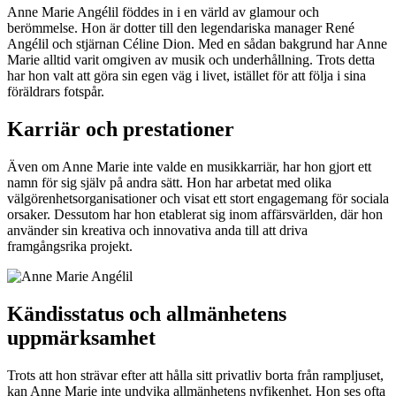
Anne Marie Angélil föddes in i en värld av glamour och
berömmelse. Hon är dotter till den legendariska manager René
Angélil och stjärnan Céline Dion. Med en sådan bakgrund har Anne
Marie alltid varit omgiven av musik och underhållning. Trots detta
har hon valt att göra sin egen väg i livet, istället för att följa i sina
föräldrars fotspår.
Karriär och prestationer
Även om Anne Marie inte valde en musikkarriär, har hon gjort ett
namn för sig själv på andra sätt. Hon har arbetat med olika
välgörenhetsorganisationer och visat ett stort engagemang för sociala
orsaker. Dessutom har hon etablerat sig inom affärsvärlden, där hon
använder sin kreativa och innovativa anda till att driva
framgångsrika projekt.
Kändisstatus och allmänhetens
uppmärksamhet
Trots att hon strävar efter att hålla sitt privatliv borta från rampljuset,
kan Anne Marie inte undvika allmänhetens nyfikenhet. Hon ses ofta