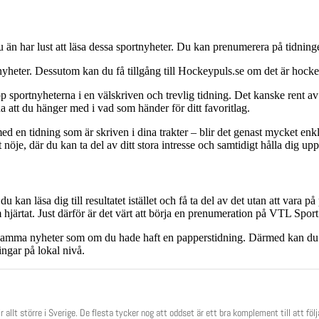
u än har lust att läsa dessa sportnyheter. Du kan prenumerera på tidninge
nyheter. Dessutom kan du få tillgång till Hockeypuls.se om det är hocke
pp sportnyheterna i en välskriven och trevlig tidning. Det kanske rent 
a att du hänger med i vad som händer för ditt favoritlag.
d en tidning som är skriven i dina trakter – blir det genast mycket enkl
ligt nöje, där du kan ta del av ditt stora intresse och samtidigt hålla dig 
kan läsa dig till resultatet istället och få ta del av det utan att vara på 
järtat. Just därför är det värt att börja en prenumeration på VTL Sport
får samma nyheter som om du hade haft en papperstidning. Därmed kan du s
ingar på lokal nivå.
ir allt större i Sverige. De flesta tycker nog att oddset är ett bra komplement till att fö