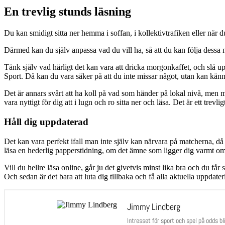
En trevlig stunds läsning
Du kan smidigt sitta ner hemma i soffan, i kollektivtrafiken eller när d
Därmed kan du själv anpassa vad du vill ha, så att du kan följa dessa 
Tänk själv vad härligt det kan vara att dricka morgonkaffet, och slå u
Sport. Då kan du vara säker på att du inte missar något, utan kan känn
Det är annars svårt att ha koll på vad som händer på lokal nivå, men me
vara nyttigt för dig att i lugn och ro sitta ner och läsa. Det är ett trev
Håll dig uppdaterad
Det kan vara perfekt ifall man inte själv kan närvara på matcherna, då du 
läsa en hederlig papperstidning, om det ämne som ligger dig varmt om h
Vill du hellre läsa online, går ju det givetvis minst lika bra och du 
Och sedan är det bara att luta dig tillbaka och få alla aktuella uppdater
Jimmy Lindberg
Intresset för sport och spel på odds bl