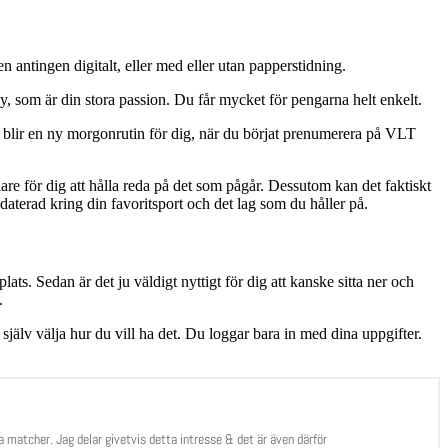
n antingen digitalt, eller med eller utan papperstidning.
y, som är din stora passion. Du får mycket för pengarna helt enkelt.
av blir en ny morgonrutin för dig, när du börjat prenumerera på VLT
are för dig att hålla reda på det som pågår. Dessutom kan det faktiskt
uppdaterad kring din favoritsport och det lag som du håller på.
plats. Sedan är det ju väldigt nyttigt för dig att kanske sitta ner och
.
jälv välja hur du vill ha det. Du loggar bara in med dina uppgifter.
lja matcher. Jag delar givetvis detta intresse & det är även därför