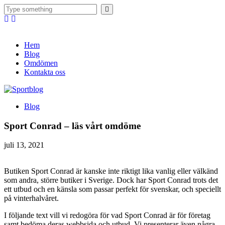
Hem
Blog
Omdömen
Kontakta oss
Blog
Sport Conrad – läs vårt omdöme
juli 13, 2021
Butiken Sport Conrad är kanske inte riktigt lika vanlig eller välkänd
som andra, större butiker i Sverige. Dock har Sport Conrad trots det
ett utbud och en känsla som passar perfekt för svenskar, och speciellt
på vinterhalvåret.
I följande text vill vi redogöra för vad Sport Conrad är för företag
samt bedöma deras webbsida och utbud. Vi presenterar även några