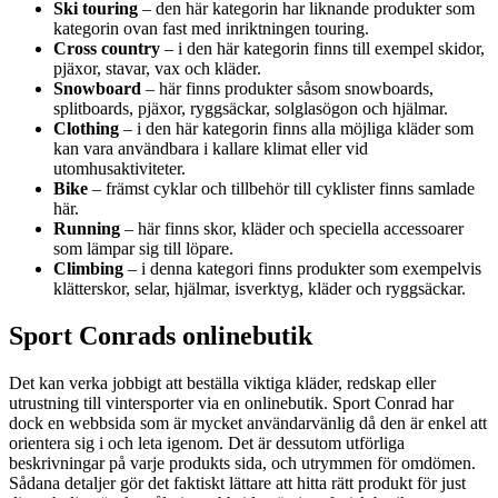
Ski touring
– den här kategorin har liknande produkter som
kategorin ovan fast med inriktningen touring.
Cross country
– i den här kategorin finns till exempel skidor,
pjäxor, stavar, vax och kläder.
Snowboard
– här finns produkter såsom snowboards,
splitboards, pjäxor, ryggsäckar, solglasögon och hjälmar.
Clothing
– i den här kategorin finns alla möjliga kläder som
kan vara användbara i kallare klimat eller vid
utomhusaktiviteter.
Bike
– främst cyklar och tillbehör till cyklister finns samlade
här.
Running
– här finns skor, kläder och speciella accessoarer
som lämpar sig till löpare.
Climbing
– i denna kategori finns produkter som exempelvis
klätterskor, selar, hjälmar, isverktyg, kläder och ryggsäckar.
Sport Conrads onlinebutik
Det kan verka jobbigt att beställa viktiga kläder, redskap eller
utrustning till vintersporter via en onlinebutik. Sport Conrad har
dock en webbsida som är mycket användarvänlig då den är enkel att
orientera sig i och leta igenom. Det är dessutom utförliga
beskrivningar på varje produkts sida, och utrymmen för omdömen.
Sådana detaljer gör det faktiskt lättare att hitta rätt produkt för just