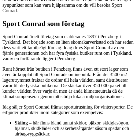
synpunkter som kan vara hjälpsamma om du vill besöka Sport
Conrad.
Sport Conrad som företag
Sport Conrad är ett företag som etablerades 1897 i Penzberg i
Tyskland. Det började som en liten skomakarverkstad och har sedan
dess varit ett familjeägt företag. Idag drivs Sport Conrad av den
fjärde generationen och har fyra fysiska butiker runt om i Tyskland,
varav en fortfarande ligger i Penzberg.
Runt hörnet från butiken i Penzberg finns även ett stort lager som
även är kopplat till Sport Conrads onlinebutik. Från det 3500 m2
lagerutrymmet fraktar de ordrar till hela världen, samt distribuerar
varor till de fysiska butikerna. De skickar över 350 000 paket till
kunder världen över varje år, men är ändå klimatneutrala då de
klimatkompenserar genom att stödja lokala miljöorganisationer.
Idag säljer Sport Conrad främst sportutrustning för vintersporter. De
erbjuder produkter inom kategorier som exempelvis:
Skiing
– här finns bland annat skidor, pjäxor, skidglasögon,
hjälmar, skidkläder och säkerhetsåtgärder såsom spadar och
airbag-ryggsäckar.